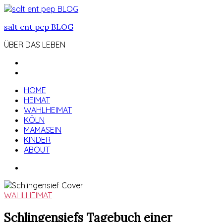
Zum
Inhalt
salt ent pep BLOG
springen
ÜBER DAS LEBEN
HOME
HEIMAT
WAHLHEIMAT
KÖLN
MAMASEIN
KINDER
ABOUT
WAHLHEIMAT
Schlingensiefs Tagebuch einer