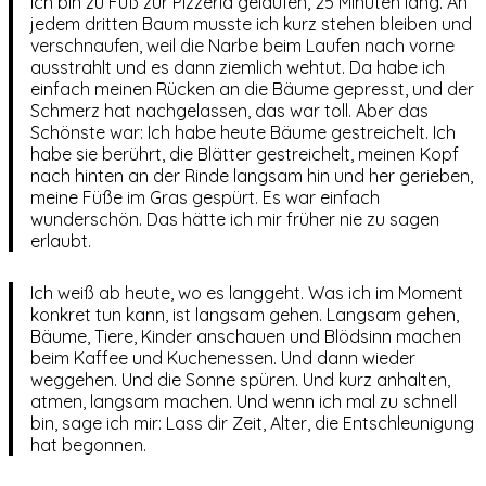
Ich bin zu Fuß zur Pizzeria gelaufen, 25 Minuten lang. An
jedem dritten Baum musste ich kurz stehen bleiben und
verschnaufen, weil die Narbe beim Laufen nach vorne
ausstrahlt und es dann ziemlich wehtut. Da habe ich
einfach meinen Rücken an die Bäume gepresst, und der
Schmerz hat nachgelassen, das war toll. Aber das
Schönste war: Ich habe heute Bäume gestreichelt. Ich
habe sie berührt, die Blätter gestreichelt, meinen Kopf
nach hinten an der Rinde langsam hin und her gerieben,
meine Füße im Gras gespürt. Es war einfach
wunderschön. Das hätte ich mir früher nie zu sagen
erlaubt.
Ich weiß ab heute, wo es langgeht. Was ich im Moment
konkret tun kann, ist langsam gehen. Langsam gehen,
Bäume, Tiere, Kinder anschauen und Blödsinn machen
beim Kaffee und Kuchenessen. Und dann wieder
weggehen. Und die Sonne spüren. Und kurz anhalten,
atmen, langsam machen. Und wenn ich mal zu schnell
bin, sage ich mir: Lass dir Zeit, Alter, die Entschleunigung
hat begonnen.