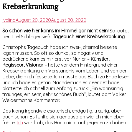
Krebserkrankung
Ivelina
August 20, 2020
August 20, 2020
So schön wie hier kanns im Himmel gar nicht sein!
So lautet
der Titel Schlingensiefs
Tagebuch einer Krebserkrankung
.
Christophs Tagebuch habe ich zwei-, dreimal beiseite
legen müssen. So oft so dunkel, so negativ und
bedrückend kam es mir erst vor. Nur er –
Künstler,
Regisseur, Visionär
– hatte vor dem Hintergrund einer
Krebserkrankung ein Verständnis vom Leben und von der
Liebe, die mich fesselte. Ich musste das Buch zu Ende lesen
und ich habe es getan. Nachdem ich es beendet habe,
blätterte ich schnell zum Anfang zurück: „Ein wahnsinnig
trauriges, ein sehr, sehr schönes Buch“, lautet dort Volker
Weidermanns Kommentar.
Das klang irgendwie esoterisch, endgültig, traurig, aber
auch schön. Es fühlte sich genauso an wie ich mich eben
fühlte.
Ich
war froh, das Buch nicht aufgegeben zu haben.