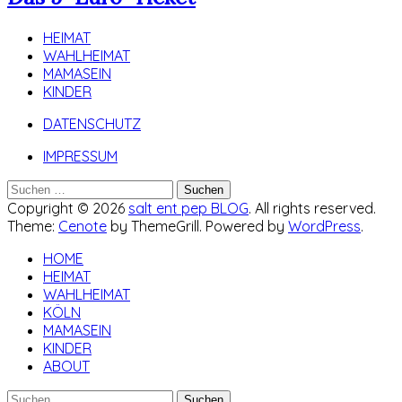
HEIMAT
WAHLHEIMAT
MAMASEIN
KINDER
DATENSCHUTZ
IMPRESSUM
Suchen
nach:
Copyright © 2026
salt ent pep BLOG
. All rights reserved.
Theme:
Cenote
by ThemeGrill. Powered by
WordPress
.
HOME
HEIMAT
WAHLHEIMAT
KÖLN
MAMASEIN
KINDER
ABOUT
Suchen