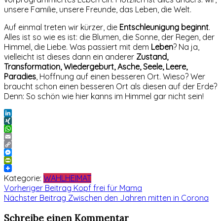
unsere Familie, unsere Freunde, das Leben, die Welt.
Auf einmal treten wir kürzer, die
Entschleunigung beginnt
.
Alles ist so wie es ist: die Blumen, die Sonne, der Regen, der
Himmel, die Liebe. Was passiert mit dem
Leben
? Na ja,
vielleicht ist dieses dann ein anderer
Zustand,
Transformation, Wiedergeburt, Asche, Seele, Leere,
Paradies
, Hoffnung auf einen besseren Ort. Wieso? Wer
braucht schon einen besseren Ort als diesen auf der Erde?
Denn: So schön wie hier kanns im Himmel gar nicht sein!
LinkedIn
XING
WhatsApp
Email
Copy
Link
Messenger
PrintFriendly
Kategorie:
WAHLHEIMAT
Beitragsnavigation
Vorheriger Beitrag
Kopf frei für Mama
Nächster Beitrag
Zwischen den Jahren mitten in Corona
Schreibe einen Kommentar