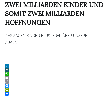
ZWEI MILLIARDEN KINDER UND
SOMIT ZWEI MILLIARDEN
HOFFNUNGEN
DAS SAGEN KINDER-FLÜSTERER ÜBER UNSERE
ZUKUNFT:
LinkedIn
XING
WhatsApp
Email
Copy
Link
Messenger
PrintFriendly