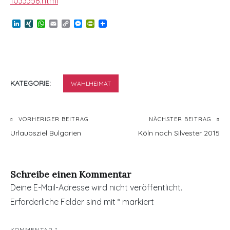
1033358.html
LinkedIn
XING
WhatsApp
Email
Copy
Messenger
PrintFriendly
Link
KATEGORIE:
WAHLHEIMAT
Beitragsnavigation
VORHERIGER BEITRAG
NÄCHSTER BEITRAG
Urlaubsziel Bulgarien
Köln nach Silvester 2015
Schreibe einen Kommentar
Deine E-Mail-Adresse wird nicht veröffentlicht.
Erforderliche Felder sind mit
*
markiert
KOMMENTAR
*