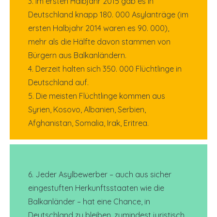
3. Im ersten Halbjahr 2015 gab es in
Deutschland knapp 180. 000 Asylanträge (im
ersten Halbjahr 2014 waren es 90. 000),
mehr als die Hälfte davon stammen von
Bürgern aus Balkanländern.
4. Derzeit halten sich 350. 000 Flüchtlinge in
Deutschland auf.
5. Die meisten Flüchtlinge kommen aus
Syrien, Kosovo, Albanien, Serbien,
Afghanistan, Somalia, Irak, Eritrea.
6. Jeder Asylbewerber – auch aus sicher
eingestuften Herkunftsstaaten wie die
Balkanländer – hat eine Chance, in
Deutschland zu bleiben, zumindest juristisch