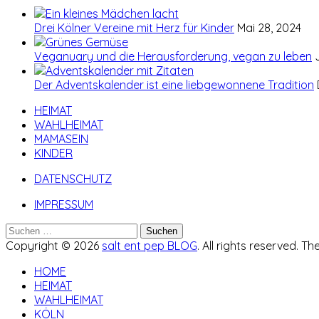
Drei Kölner Vereine mit Herz für Kinder
Mai 28, 2024
Veganuary und die Herausforderung, vegan zu leben
Der Adventskalender ist eine liebgewonnene Tradition
HEIMAT
WAHLHEIMAT
MAMASEIN
KINDER
DATENSCHUTZ
IMPRESSUM
Suchen
nach:
Copyright © 2026
salt ent pep BLOG
. All rights reserved. T
HOME
HEIMAT
WAHLHEIMAT
KÖLN