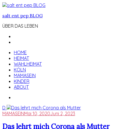
Zum
Inhalt
salt ent pep BLOG
springen
ÜBER DAS LEBEN
HOME
HEIMAT
WAHLHEIMAT
KÖLN
MAMASEIN
KINDER
ABOUT
D
MAMASEIN
Mai 10, 2020
Juni 2, 2023
Das lehrt mich Corona als Mutter