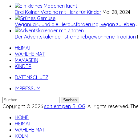
Drei Kölner Vereine mit Herz für Kinder
Mai 28, 2024
Veganuary und die Herausforderung, vegan zu leben
Der Adventskalender ist eine liebgewonnene Tradition
HEIMAT
WAHLHEIMAT
MAMASEIN
KINDER
DATENSCHUTZ
IMPRESSUM
Suchen
nach:
Copyright © 2026
salt ent pep BLOG
. All rights reserved. T
HOME
HEIMAT
WAHLHEIMAT
KÖLN