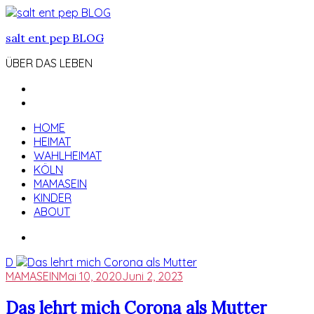
Zum
Inhalt
salt ent pep BLOG
springen
ÜBER DAS LEBEN
HOME
HEIMAT
WAHLHEIMAT
KÖLN
MAMASEIN
KINDER
ABOUT
D
MAMASEIN
Mai 10, 2020
Juni 2, 2023
Das lehrt mich Corona als Mutter